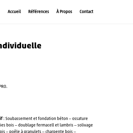
Accueil
Références
À Propos
Contact
ndividuelle
PRO.
if
: Soubassement et fondation béton – ossature
ries bois – doublage fermacell et lambris – solivage
bois – poêle à granulets – charpente bois –